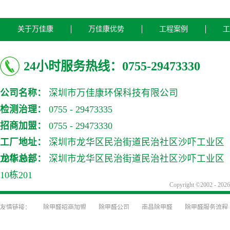
关于万佳康
万佳康优势
工程案例
工
24小时服务热线：0755-29473330
公司名称：
深圳市万佳康环保科技有限公司
检测治理：
0755 - 29473335
招商加盟：
0755 - 29473330
工厂地址：
深圳市龙华区民治街道民治社区沙吓工业区
10栋201
龙华总部：
深圳市龙华区民治街道民治社区沙吓工业区
10栋201
Copyright ©2002
除甲醛招商加盟
除甲醛公司
南昌除甲醛
除甲醛服务流程
装修前除甲醛防治
装修除味
深圳甲醛检测
深圳除甲醛公司
甲醛