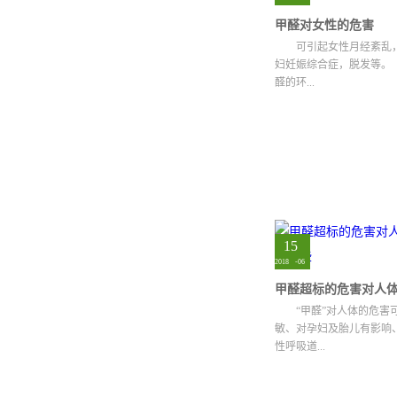
甲醛对女性的危害
可引起女性月经紊乱
妇妊娠综合症，脱发等。
醛的环...
境下，会导致贫血、感染、皮
15
2018
-
06
“甲醛”对人体的危害
敏、对孕妇及胎儿有影响
性呼吸道...