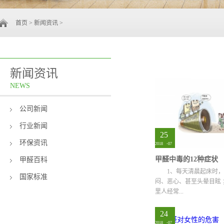
首页
>
新闻资讯
>
新闻资讯
NEWS
公司新闻
行业新闻
25
环保资讯
2018
-
07
甲醛中毒的12种症状
甲醛百科
1、每天清晨起床时
国家标准
闷、恶心、甚至头晕目眩 
里人经常...
24
容易患感冒； 3、...
2018
-
07