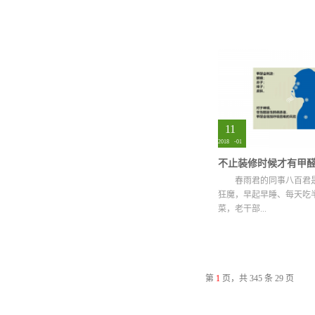
疾病、造成基因突变、伤害.
11
2018
-
01
春雨君的同事八百君
狂魔，早起早睡、每天吃
菜，老干部...
的保温杯更是少不了的… 可.
第
1
页，共 345 条 29 页