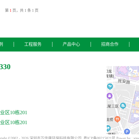
第
1
页，共 1 条 1 页
例
工程服务
产品中心
招商合作
330
区10栋201
区10栋201
yright ©2002 - 2026 深圳市万佳康环保科技有限公司
粤ICP备09215821号
Power by :
xin