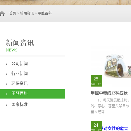
首页
>
新闻资讯
>
甲醛百科
新闻资讯
NEWS
公司新闻
行业新闻
25
环保资讯
2018
-
07
甲醛中毒的12种症状
甲醛百科
1、每天清晨起床时
国家标准
闷、恶心、甚至头晕目眩 
里人经常...
24
容易患感冒； 3、...
2018
-
07