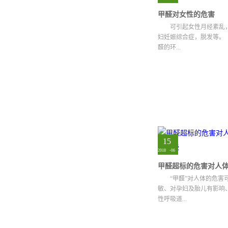
甲醛对女性的危害
可引起女性月经紊乱
妇妊娠综合症，脱发等。
醛的环...
境下，会导致贫血、感染、皮
15
2018
-
06
“甲醛”对人体的危害
敏、对孕妇及胎儿有影响
性呼吸道...