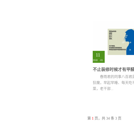
疾病、造成基因突变、伤害.
11
2018
-
01
春雨君的同事八百君
狂魔，早起早睡、每天吃
菜，老干部...
的保温杯更是少不了的… 可.
第
1
页，共 34 条 3 页