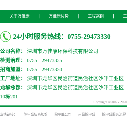
关于万佳康
万佳康优势
工程案例
工
24小时服务热线：0755-29473330
公司名称：
深圳市万佳康环保科技有限公司
检测治理：
0755 - 29473335
招商加盟：
0755 - 29473330
工厂地址：
深圳市龙华区民治街道民治社区沙吓工业区
10栋201
龙华总部：
深圳市龙华区民治街道民治社区沙吓工业区
10栋201
Copyright ©2002
除甲醛招商加盟
除甲醛公司
南昌除甲醛
除甲醛服务流程
装修前除甲醛防治
装修除味
深圳甲醛检测
深圳除甲醛公司
甲醛